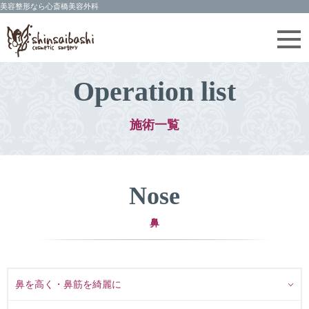
Operation list
施術一覧
Nose
鼻
鼻を高く・鼻筋を綺麗に