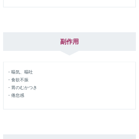
副作用
・嘔気、嘔吐
・食欲不振
・胃のむかつき
・倦怠感